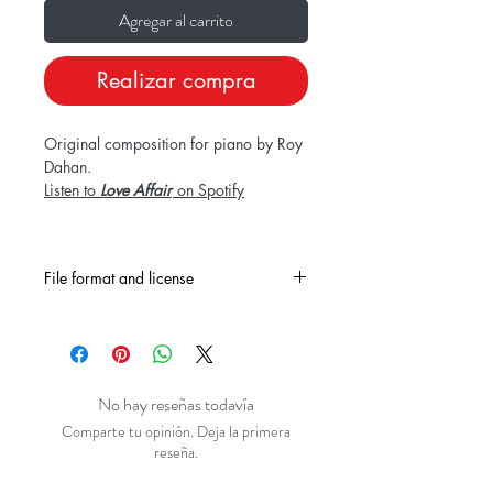
Agregar al carrito
Realizar compra
Original composition for piano by Roy
Dahan.
Listen to
Love Affair
on Spotify
File format and license
Downloadable as PDF. For inividual
and private use only.
No hay reseñas todavía
Comparte tu opinión. Deja la primera
reseña.