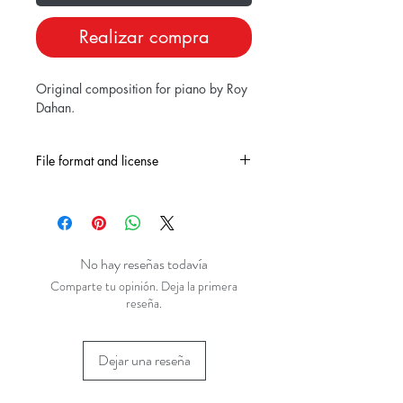
Realizar compra
Original composition for piano by Roy
Dahan.
File format and license
Downloadable as PDF. For inividual
and private use only.
No hay reseñas todavía
Comparte tu opinión. Deja la primera
reseña.
Dejar una reseña